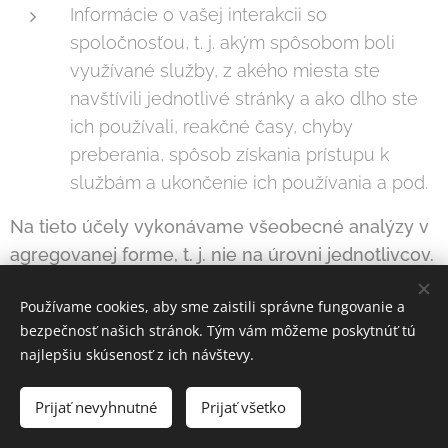
Informácie o vašej interakcii so
spoločnosťou, t. j. akým spôsobom boli
využívané služby, z akého miesta ste
navštívili jednotlivé stránky a ako dlho ste
ich používali, reakčné časy, chyby
preberania, spôsob získania prístupu k
službám a ukončenie ich používania a pod.
Na tieto účely vykonávame všeobecné analýzy v
agregovanej forme, t. j. nie na úrovni jednotlivcov.
Týkajú sa týchto oblastí:
Používame cookies, aby sme zaistili správne fungovanie a
Spôsob, akým je používaný náš web a iné
bezpečnosť našich stránok. Tým vám môžeme poskytnúť tú
digitálne kanály (napr. ktoré stránky alebo
najlepšiu skúsenosť z ich návštevy.
časti stránok boli navštívené a aké pojmy
Prijať nevyhnutné
Prijať všetko
boli vyhľadávané).
História nákupov.