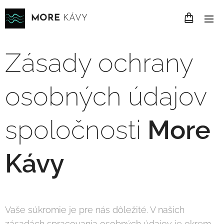
MORE
KÁVY
Zásady ochrany
osobných údajov
spoločnosti
More
Kávy
Vaše súkromie je pre nás dôležité. V našich
zásadách spracovania osobných údajov je okrem