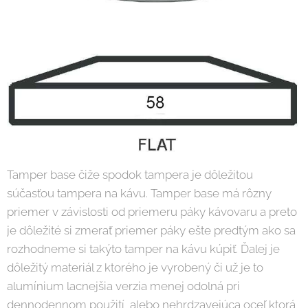
Tamper base čiže spodok tampera je dôležitou
súčasťou tampera na kávu. Tamper base má rôzny
priemer v závislosti od priemeru páky kávovaru a preto
je dôležité si zmerať priemer páky ešte predtým ako sa
rozhodneme si takýto tamper na kávu kúpiť. Ďalej je
dôležitý materiál z ktorého je vyrobený či už je to
alumínium lacnejšia verzia menej odolná pri
dennodennom použití, alebo nehrdzavejúca oceľ ktorá