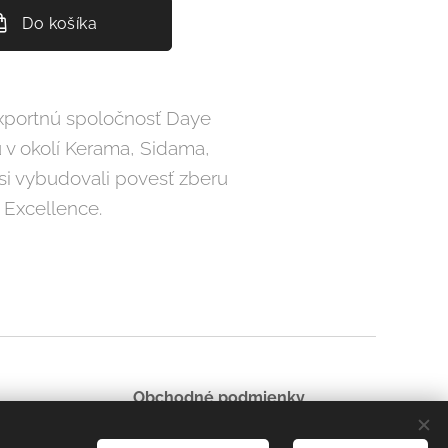
Do košíka
 exportnú spoločnosť Daye
 v okolí Kerama, Sidama,
si vybudovali povesť zberu
 Excellence.
Obchodné podmienky
Zásady ochrany osobných údajov
Cookies