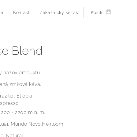
ia
Kontakt
Zákaznícky servis
Košík
e Blend
 názov produktu:
ená zrnková káva.
razília, Etiópia
Espresso
1200 - 2200 m n. m.
atuai, Mundo Novo,Heirloom
e: Natural