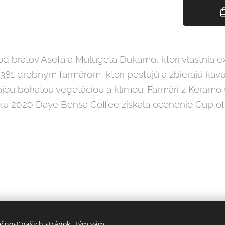
e od bratov Asefa a Mulugeta Dukamo, ktorí vlastnia
 381 drobným farmárom, ktorí pestujú a zbierajú kávu
jou bohatou vegetáciou a klímou. Farmári z Keramo 
oku 2020 Daye Bensa Coffee získala ocenenie Cup of
ečnosť našich stránok. Tým vám