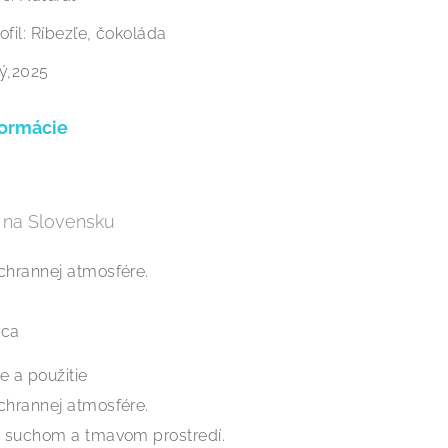
fil: Ríbezľe, čokoláda
ý,2025
formácie
 na Slovensku
chrannej atmosfére.
ica
e a použitie
chrannej atmosfére.
v suchom a tmavom prostredí.