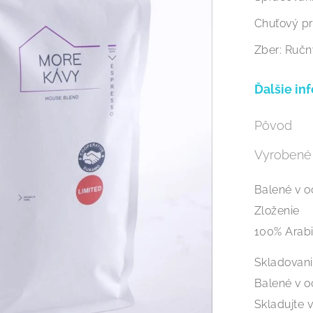
Chuťový pro
Zber: Ručn
Ďalšie in
Pôvod
Vyrobené
Balené v o
Zloženie
100% Arab
Skladovani
Balené v o
Skladujte 