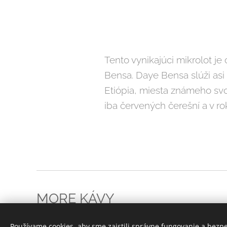
Tento vynikajúci mikrolot j
Bensa. Daye Bensa slúži asi
Etiópia, miesta známeho svo
iba červených čerešní a v r
MORE KÁVY
Všetky práva vyhradené 2023
Používame cookies, aby sme zaistili správne fungovanie a bezp