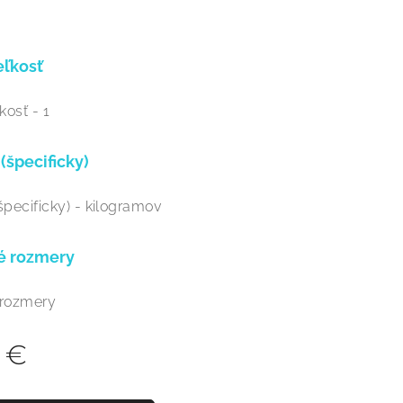
eľkosť
kosť - 1
(špecificky)
špecificky) - kilogramov
é rozmery
 rozmery
€