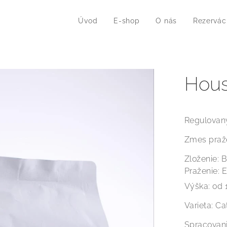
Úvod
E-shop
O nás
Rezervác
Hous
Regulovaný
Zmes praž
Zloženie: B
Praženie: 
Výška: od 
Varieta: C
Spracovani