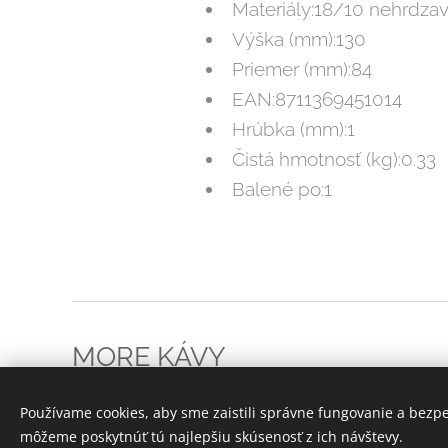
Materiály:18/10 nehrdzav
Výška (mm):130
Priemer (mm):84
EAN:8711369451014
Hrúbka (mm):1
Čistá hmotnosť (kg):0.33
Balené po:1
MORE KÁVY
Všetky práva vyhradené 2023
Používame cookies, aby sme zaistili správne fungovanie a bezp
môžeme poskytnúť tú najlepšiu skúsenosť z ich návštevy.