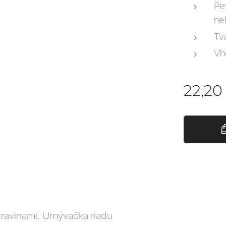
Pe
ne
Tv
Vh
22,20
travinami, Umývačka riadu