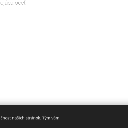
ejúca oceľ
ečnosť našich stránok. Tým vám