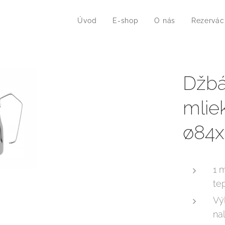
Úvod
E-shop
O nás
Rezervác
Džbá
mliek
ø84
1 
te
Vý
na