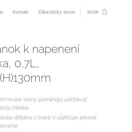
ia
Kontakt
Zákaznícky servis
Košík
nok k napenení
a, 0,7L,
x(H)130mm
mm hrubé steny pomáhajú udržiavať
plotu mlieka
levka džbánu v tvare V uľahčuje presné
lievanie