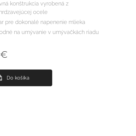
vná konštrukcia vyrobená z
hrdzavejúcej ocele
ar pre dokonalé napenenie mlieka
odné na umývanie v umývačkách riadu
€
Do košíka