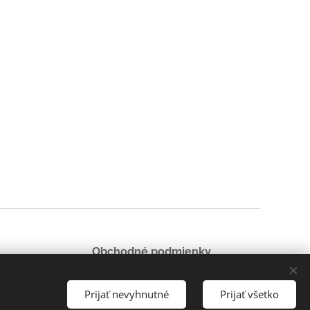
Obchodné podmienky
Zásady ochrany osobných údajov
Cookies
Prijať nevyhnutné
Prijať všetko
Jazyky
English
Slovenčina