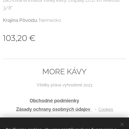
3/8"
Krajina Pôvodu:
Nemecko
103,20
€
MORE KÁVY
Všetky práva vyhradené 2023
Obchodné podmienky
Zásady ochrany osobných údajov
Cookies
Jazyky