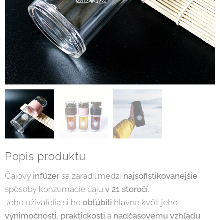
Popis produktu
Čajový
infúzer
sa zaradil medzi
najsofistikovanejšie
spôsoby konzumácie čaju
v 21 storočí
.
Jeho užívatelia si ho
obľúbili
hlavne kvôli jeho
výnimočnosti
,
praktickosti
a
nadčasovému
vzhľadu
.