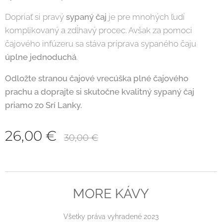
Dopriať si pravý
sypaný čaj
je pre mnohých ľudí
komplikovaný a zdĺhavý procec. Avšak za pomoci
čajového infúzeru sa stáva príprava sypaného čaju
úplne jednoduchá
.
Odložte stranou čajové vrecúška plné čajového
prachu a doprajte si skutočne kvalitný sypaný čaj
priamo zo Srí Lanky.
26,00
€
30,00
€
MORE KÁVY
Všetky práva vyhradené 2023