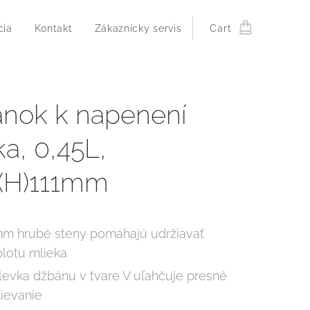
cia
Kontakt
Zákaznícky servis
Cart
nok k napenení
ka, 0,45L,
(H)111mm
mm hrubé steny pomáhajú udržiavať
plotu mlieka
levka džbánu v tvare V uľahčuje presné
lievanie