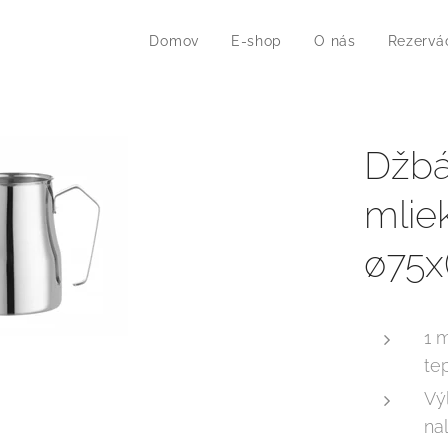
Domov
E-shop
O nás
Rezervá
Džbá
mlie
ø75x
1 
te
Vý
na