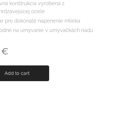
vná konštrukcia vyrobená z
hrdzavejúcej ocele
ar pre dokonalé napenenie mlieka
odné na umývanie v umývačkách riadu
€
Add to cart