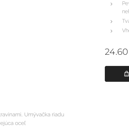
Pe
ne
Tv
Vh
24.60
travinami, Umývačka riadu
ejúca oceľ