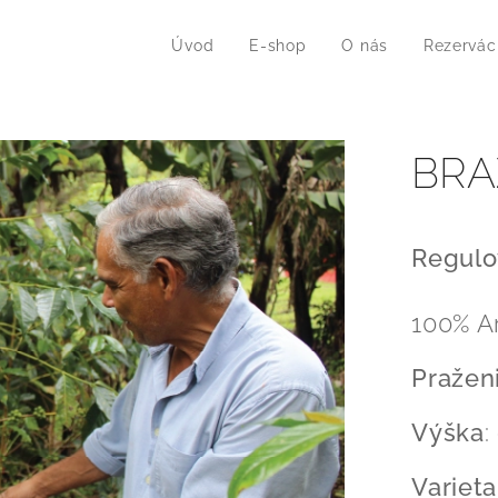
Úvod
E-shop
O nás
Rezervác
BRA
Regulo
100% A
Pražen
Výška
:
Varieta