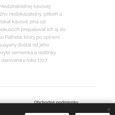
 Medzinárodnej kávovej
možno nedokázateľný, príbeh o
ískať kávové zrná od
okusoch prepašovať ich aj do
o Palheta, ktorý po splnení
 Guayany dostal od jeho
kryté semienka a rastlinky
v darovaná v roku 1727.
Obchodné podmienky
Zásady ochrany osobných údajov
Cookies