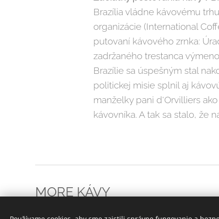
Brazília vládne kávovému trh
organizácie (International Cof
putovaní kávového zrnka: Úra
zadržaného trestanca výmeno
Brazílie sa úspešným stal nak
politickej misie splnil aj ká
manželky pani d'Orvilliers ako
kávovníka. A tak sa stalo, že 
MORE KÁVY
Všetky práva vyhradené 2023
Používame cookies, aby sme zaistili správne fungovanie a bezp