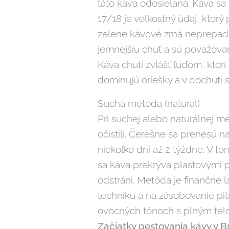
táto káva odosielaná. Káva sa
17/18 je veľkostný údaj, ktorý
zelené kávové zrná neprepadl
jemnejšiu chuť a sú považované
Káva chutí zvlášť ľuďom, ktorí
dominujú oriešky a v dochuti 
Suchá metóda (natural)
Pri suchej alebo naturálnej 
očistili. Čerešne sa prenesú n
niekoľko dní až 2 týždne. V t
sa káva prekrýva plastovými 
odstráni. Metóda je finančne 
techniku a na zásobovanie pit
ovocných tónoch s plným tel
Začiatky pestovania kávy v Bra