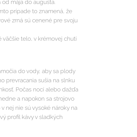
a od mája do augusta.
 tomto prípade to znamená, že
vové zrná sú cenené pre svoju
 väčšie telo, v krémovej chuti
amočia do vody, aby sa plody
ho prevracania sušia na slnku
lhkosť. Počas nocí alebo dažďa
hnedne a napokon sa strojovo
v nej nie sú vysoké nároky na
ý profil kávy v sladkých