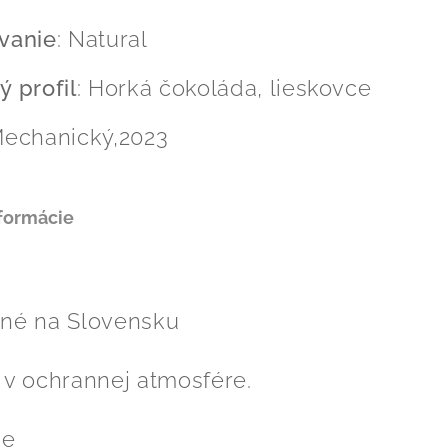
vanie
: Natural
 profil
: Horká čokoláda, lieskovce
Mechanický,2023
nformácie
né na Slovensku
 v ochrannej atmosfére.
ie