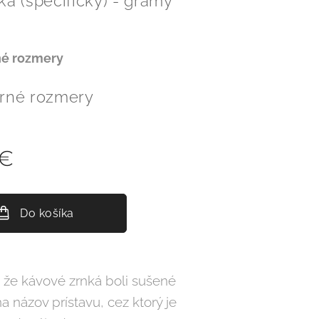
a (špecificky) - gramy
né rozmery
rné rozmery
€
Do košíka
 že kávové zrnká boli sušené
 názov prístavu, cez ktorý je