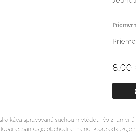
Jednotk
Priemer
Prieme
8,00
azílska káva spracovaná suchou metódou, čo znamená,
ylúpané. Santos je obchodné meno, ktoré odkazuje na