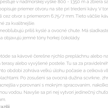
 pestuje v nadmorskej výške 800 - 1350 m a zbiera s
 popisuje priemer otvoru na site pri triedení kávy. V
i cez otvor s priemerom 6,75/7 mm. Tieto väčšie ká
 za kvalitnejšie.
 neobľubujú príliš kyslé a ovocné chute. Má sladkasté
sa objavujú jemné tóny horkej čokolády.
metóde sa kávové čerešne rýchlo prepláchnu alebo n
a terasy alebo vyvýšené postele. Tu sa za pravidelné
omto období zohráva veľkú úlohu počasie a celková v
plachtami. Po zosušení sa ovocná dužina scvrkne, z
lacnejšia v porovnaní s mokrým spracovaním, nakoľko 
nou vodou. Navyše sa pri nej vytvorí jedinečný chuťov
om.
zílii