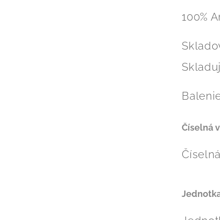
100% A
Skladov
Skladu
Baleni
Číselná 
Číselná
Jednotka