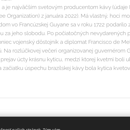
u a je najväčším svetovým producentom kávy (údaje
fee Organization) z januára 2022). Má vlastný, hoci 
dom vo Francúzskej Guyane sa v roku 1722 podarilo z
u za jeho slobodu. Po počiatočných nevydarených p
oniec vojenský dôstojník a diplomat Francisco de Mel
vovú. Na rozlúčkovej večeri organizovanej guvernérom
 prejav úcty krásnu kyticu, medzi ktorej kvetmi boli u
na začiatku úspechu brazílskej kávy bola kytica kveto
ečnosť našich stránok. Tým vám