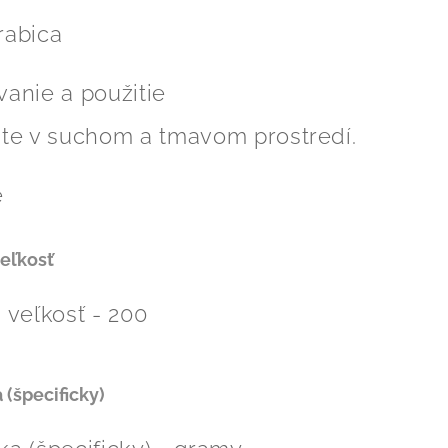
rabica
anie a použitie
jte v suchom a tmavom prostredí.
e
veľkosť
 veľkosť - 200
 (špecificky)