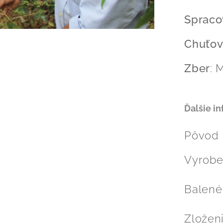
Spraco
Chuťový
Zber
: 
Ďalšie i
Pôvod
Vyrobe
Balené
Zložen